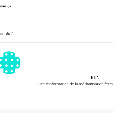
’aime ça :
Par
BdV
BDV
Site d'information de la méthanisation fer