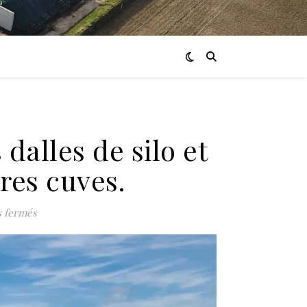
dalles de silo et
res cuves.
sur Fin de terrassement des dalles de silo et début des p
 fermés